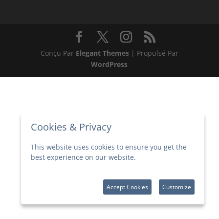
Conçu Par
Elegant Themes
| Propulsé Par
WordPress
Cookies & Privacy
This website uses cookies to ensure you get the
best experience on our website.
More
information
Accept Cookies
Customize