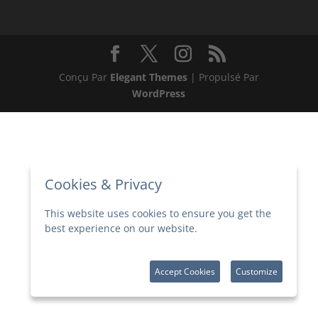
Conçu Par
Elegant Themes
| Propulsé Par
WordPress
Cookies & Privacy
This website uses cookies to ensure you get the
best experience on our website.
More
information
Accept Cookies
Customize