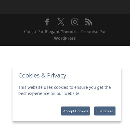
Conçu Par
Elegant Themes
| Propulsé Par
WordPress
Cookies & Privacy
This website uses cookies to ensure you get the
best experience on our website.
More
information
Accept Cookies
Customize