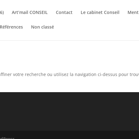
6)
Art’mail CONSEIL
Contact
Le cabinet Conseil
Ment
Références
Non classé
é
finer votre recherche ou utilisez la navigation ci-dessus pour trou
dPress